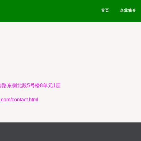
首页
企业简介
路东侧北段5号楼8单元1层
m/contact.html