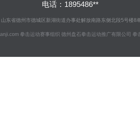
电话：1895486**
：山东省德州市德城区新湖街道办事处解放南路东侧北段5号楼8单
anji.com
拳击运动赛事组织
德州盘石拳击运动推广有限公司
拳