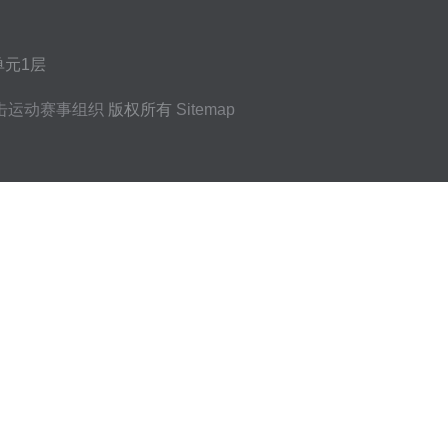
元1层
击运动赛事组织
版权所有
Sitemap