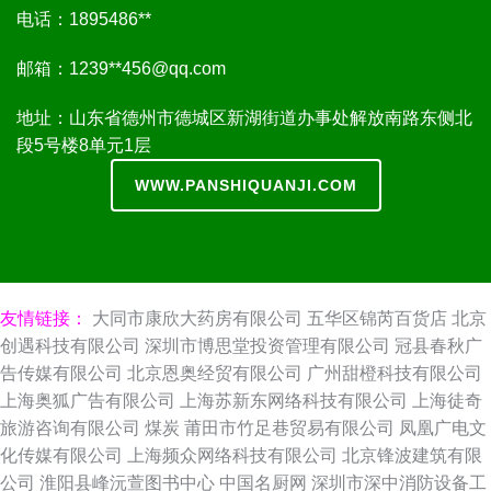
电话：1895486**
邮箱：1239**
456@qq.com
地址：山东省德州市德城区新湖街道办事处解放南路东侧北
段5号楼8单元1层
WWW.PANSHIQUANJI.COM
友情链接：
大同市康欣大药房有限公司
五华区锦芮百货店
北京
创遇科技有限公司
深圳市博思堂投资管理有限公司
冠县春秋广
告传媒有限公司
北京恩奥经贸有限公司
广州甜橙科技有限公司
上海奥狐广告有限公司
上海苏新东网络科技有限公司
上海徒奇
旅游咨询有限公司
煤炭
莆田市竹足巷贸易有限公司
凤凰广电文
化传媒有限公司
上海频众网络科技有限公司
北京锋波建筑有限
公司
淮阳县峰沅萱图书中心
中国名厨网
深圳市深中消防设备工