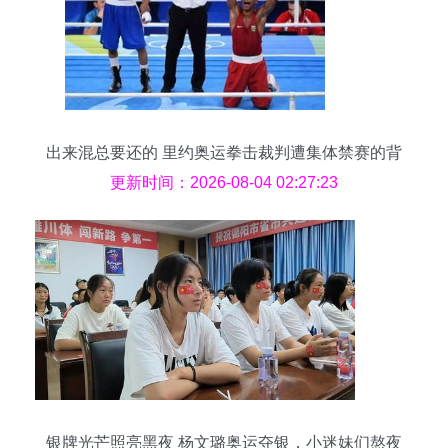
出来混总要还的 里约奥运拳击裁判遭集体禁赛的背
后
更新时间：2026-08-04 02:27:23
银牌光芒照亮黑夜 杨文璐奥运夺银，小迷妹们熬夜