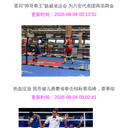
霍邱“帅哥拳王”扬威省运会 为六安代表团再添两金
四银
更新时间：2026-08-04 00:13:52
热血绽放 我市健儿勇攀省拳击锦标赛高峰，赛事组
织新举措彰显特色
更新时间：2026-08-04 05:02:41