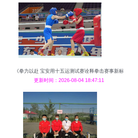
《拳力以赴 宝安用十五运测试赛诠释拳击赛事新标
杆》
更新时间：2026-08-04 18:47:11