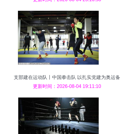
支部建在运动队丨中国拳击队 以扎实党建为奥运备
战注入强劲动能
更新时间：2026-08-04 19:11:10