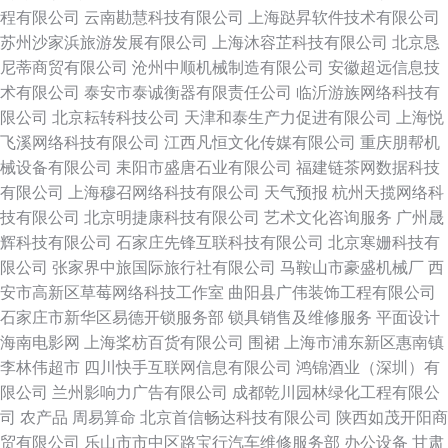
程有限公司
云南勘慧科技有限公司
上海跶昇软件技术有限公司
苏州沙家浜旅游发展有限公司
上海沐容芷科技有限公司
北京恳
尼蒂商贸有限公司
沧州中顺机械制造有限公司
安徽超远信息技
术有限公司
泰安市泰诚衡器有限责任公司
临沂游族网络科技有
限公司
北京耘转科技公司
天津和泰生产力促进有限公司
上海悦
飞溪网络科技有限公司
江西凡恒文化传媒有限公司
重庆朋帮机
械设备有限公司
耒阳市盛唐石业有限公司
福建链茶网数据科技
有限公司
上海穆召网络科技有限公司
天气预报
杭州天揽网络科
技有限公司
北京明捷康科技有限公司
艺术文化咨询服务
广州晟
辉科技有限公司
石家庄先锋互联科技有限公司
北京寒姗科技有
限公司
张家界中旅国际旅行社有限公司
马鞍山市豪盛机械厂
西
安市高新区草莓网络科技工作室
曲阳县广伟装饰工程有限公司
石家庄市新华区易德开锁服务部
锁具销售及维修服务
平面设计
海南电影网
上海桨枋百货有限公司
围裙
上海市浦东新区惠南镇
李林伟超市
四川快手互联网信息有限公司
鸿锦酒业（深圳）有
限公司
兰州影响力广告有限公司
成都乾川园林绿化工程有限公
司
农产品
周易算命
北京首信畅达科技有限公司
陕西如茂开阳商
贸有限公司
乐山市市中区路宝行汽车维修服务部
办公设备
甘肃