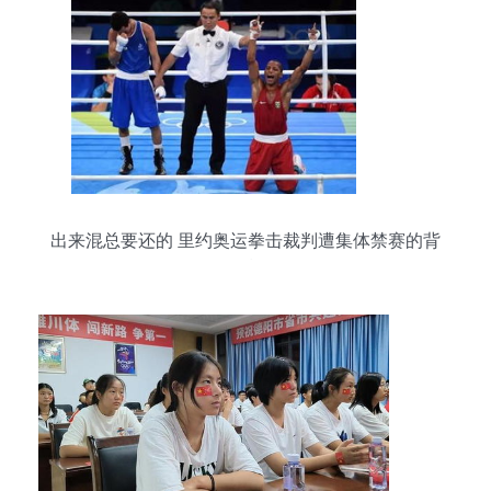
出来混总要还的 里约奥运拳击裁判遭集体禁赛的背
后