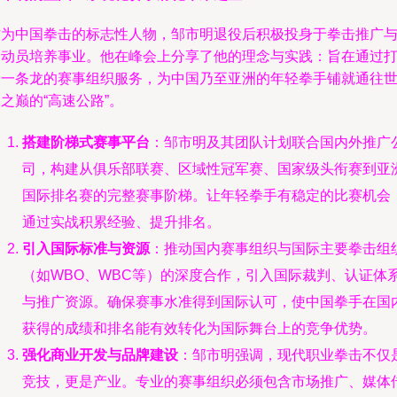
作为中国拳击的标志性人物，邹市明退役后积极投身于拳击推广
运动员培养事业。他在峰会上分享了他的理念与实践：旨在通过
造一条龙的赛事组织服务，为中国乃至亚洲的年轻拳手铺就通往
之巅的“高速公路”。
搭建阶梯式赛事平台
：邹市明及其团队计划联合国内外推广
司，构建从俱乐部联赛、区域性冠军赛、国家级头衔赛到亚洲
国际排名赛的完整赛事阶梯。让年轻拳手有稳定的比赛机会
通过实战积累经验、提升排名。
引入国际标准与资源
：推动国内赛事组织与国际主要拳击组
（如WBO、WBC等）的深度合作，引入国际裁判、认证体
与推广资源。确保赛事水准得到国际认可，使中国拳手在国
获得的成绩和排名能有效转化为国际舞台上的竞争优势。
强化商业开发与品牌建设
：邹市明强调，现代职业拳击不仅
竞技，更是产业。专业的赛事组织必须包含市场推广、媒体