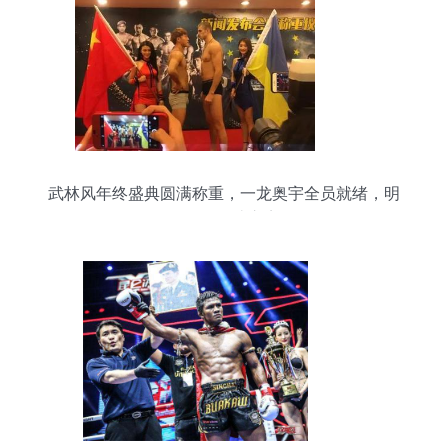
武林风年终盛典圆满称重，一龙奥宇全员就绪，明
晚引爆格斗之夜