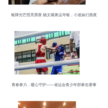
银牌光芒照亮黑夜 杨文璐奥运夺银，小迷妹们熬夜
见证师姐荣耀
青春拳力，暖心守护——省运会青少年部拳击赛事
组织与贴心服务纪实