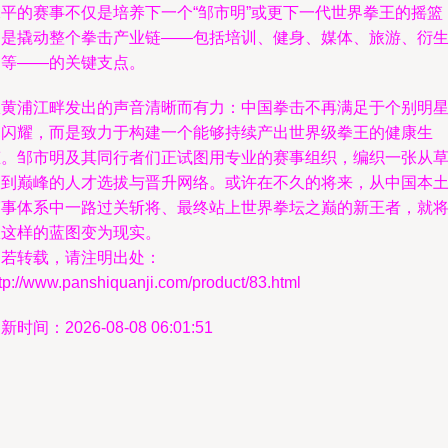
水平的赛事不仅是培养下一个“邹市明”或更下一代世界拳王的摇篮
更是撬动整个拳击产业链——包括培训、健身、媒体、旅游、衍
品等——的关键支点。
从黄浦江畔发出的声音清晰而有力：中国拳击不再满足于个别明
的闪耀，而是致力于构建一个能够持续产出世界级拳王的健康生
态。邹市明及其同行者们正试图用专业的赛事组织，编织一张从
根到巅峰的人才选拔与晋升网络。或许在不久的将来，从中国本
赛事体系中一路过关斩将、最终站上世界拳坛之巅的新王者，就
从这样的蓝图变为现实。
如若转载，请注明出处：
tp://www.panshiquanji.com/product/83.html
新时间：2026-08-08 06:01:51