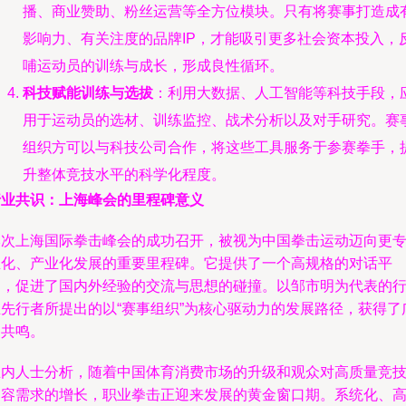
播、商业赞助、粉丝运营等全方位模块。只有将赛事打造成
影响力、有关注度的品牌IP，才能吸引更多社会资本投入，
哺运动员的训练与成长，形成良性循环。
科技赋能训练与选拔
：利用大数据、人工智能等科技手段，
用于运动员的选材、训练监控、战术分析以及对手研究。赛
组织方可以与科技公司合作，将这些工具服务于参赛拳手，
升整体竞技水平的科学化程度。
行业共识：上海峰会的里程碑意义
本次上海国际拳击峰会的成功召开，被视为中国拳击运动迈向更
业化、产业化发展的重要里程碑。它提供了一个高规格的对话平
台，促进了国内外经验的交流与思想的碰撞。以邹市明为代表的
业先行者所提出的以“赛事组织”为核心驱动力的发展路径，获得了
泛共鸣。
业内人士分析，随着中国体育消费市场的升级和观众对高质量竞
内容需求的增长，职业拳击正迎来发展的黄金窗口期。系统化、