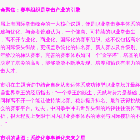
峰会聚焦：赛事组织是拳击产业的引擎
本届上海国际拳击峰会的一大核心议题，便是职业拳击赛事体系
构建与优化。与会者普遍认为，一个健康、可持续的职业拳击生
态，离不开专业化、商业化、国际化的赛事组织。这不仅包括高
平的国际级头衔战，更涵盖系统化的排名赛、新人赛以及各级别
各年龄段的梯队赛事。完善的赛事体系如同一个“金字塔”，塔基的
度决定了塔尖的高度，能够源源不断地发现、培养和输送有潜力
拳击人才。
邹市明在主题演讲中结合自身从奥运体系成功转型职业拳坛并最
问鼎世界拳王的经历指出：“一个拳王的诞生，天赋与努力是基础
但同样离不开一个能让他持续比赛、稳步提升排名、最终获得挑
机会的赛事平台。过去，中国拳手冲击世界头衔的路径往往漫长
曲折，很大程度上受限于国内职业赛事体系的薄弱与国际接轨的
。”
邹市明的蓝图：系统化赛事孵化未来之星