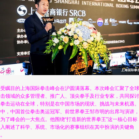
备受瞩目的上海国际拳击峰会在沪圆满落幕。本次峰会汇聚了全
拳击领域的众多管理者、推广人、顶尖拳手及行业专家，共同探
了拳击运动在全球，特别是在中国市场的现状、挑战与未来机遇
其中，中国首位拳击奥运冠军、前世界拳王邹市明的出席与演讲
成为了峰会的一大焦点。他围绕“打造新的世界拳王”这一核心目标
深入阐述了科学、系统、市场化的赛事组织在其中扮演的关键角
色。