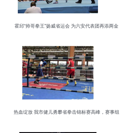
霍邱“帅哥拳王”扬威省运会 为六安代表团再添两金
四银
热血绽放 我市健儿勇攀省拳击锦标赛高峰，赛事组
织新举措彰显特色