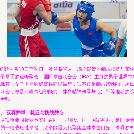
023年4月10日至24日，波兰将迎来一场全球青年拳击精英与顶
女子拳手的巅峰聚会。国际拳击联合会（IBA）主办的男子世界青
锦标赛与女子世界锦标赛将同期举行，这不仅是拳击运动的一次
大盛会，更是对赛事组织能力、体育精神传承与性别平等推动的
合考验。
一、 双赛并举：机遇与挑战并存
将两项重要国际赛事安排在同一时间段、同一国家举办，是国际
联的一项战略性举措。此举能最大化聚集全球拳击目光，提升赛