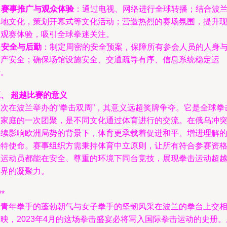
.
赛事推广与观众体验
：通过电视、网络进行全球转播；结合波
当地文化，策划开幕式等文化活动；营造热烈的赛场氛围，提升
场观赛体验，吸引全球拳迷关注。
.
安全与后勤
：制定周密的安全预案，保障所有参会人员的人身
财产安全；确保场馆设施安全、交通疏导有序、信息系统稳定运
行。
、 超越比赛的意义
本次在波兰举办的“拳击双周”，其意义远超奖牌争夺。它是全球拳
大家庭的一次团聚，是不同文化通过体育进行的交流。在俄乌冲
持续影响欧洲局势的背景下，体育更承载着促进和平、增进理解
独特使命。赛事组织方需秉持体育中立原则，让所有符合参赛资
的运动员都能在安全、尊重的环境下同台竞技，展现拳击运动超
国界的凝聚力。
**
当青年拳手的蓬勃朝气与女子拳手的坚韧风采在波兰的拳台上交
映，2023年4月的这场拳击盛宴必将写入国际拳击运动的史册。