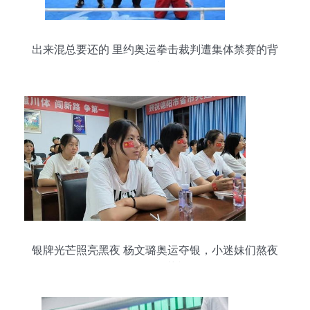
出来混总要还的 里约奥运拳击裁判遭集体禁赛的背
后
银牌光芒照亮黑夜 杨文璐奥运夺银，小迷妹们熬夜
见证师姐荣耀