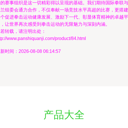
功的赛事组织是这一切精彩得以呈现的基础。我们期待国际拳联
波兰组委会通力合作，不仅奉献一场竞技水平高超的比赛，更搭
一个促进拳击运动健康发展、激励下一代、彰显体育精神的卓越
台，让世界再次感受到拳击运动的无限魅力与深刻内涵。
如若转载，请注明出处：
tp://www.panshiquanji.com/product/84.html
新时间：2026-08-08 06:14:57
产品大全