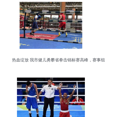
热血绽放 我市健儿勇攀省拳击锦标赛高峰，赛事组
织新举措彰显特色