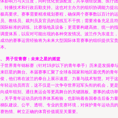
整体影响力与关注度，同时优化资源配置，共享场馆设施、医疗
队、转播技术和行政后勤支持。这也对主办方的组织协调能力提
了极高要求。赛事需要精准规划赛程，确保两个赛事数以百计的
动员、教练员、裁判员及官员的流线互不干扰；需要准备充足且
合国际标准的训练、比赛场地及设备；更需要构建高效、统一的
挥调度体系，以应对可能出现的各种突发情况。波兰作为东道主
其成功的赛事运营经验将为未来大型国际体育赛事的组织提供宝
范本。
二、 男子世青赛：未来之星的摇篮
男子世界青年锦标赛（针对19岁以下的青年拳手）历来是发掘拳
未来巨星的舞台。本届赛事汇聚了全球各国家和地区最优秀的青
才俊，他们将在波兰的拳台上展示速度、力量与战术智慧。对于
些年轻运动员而言，这不仅是一次争夺世界冠军头衔的机会，更
迈向成年组别、通往奥运会等更高舞台的关键跳板。赛事的成功
办，关乎青年运动员的培养体系检验，也影响着各国拳击后备力
的梯队建设。公平、透明、专业的竞赛环境，对保护青年运动员
参赛热情、树立正确的体育价值观至关重要。