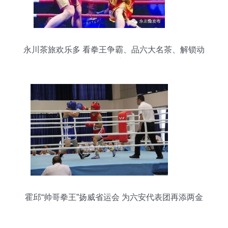
永川茶旅欢乐多 看拳王争霸、品六大名茶、解锁动
物奥运会新玩法
霍邱“帅哥拳王”扬威省运会 为六安代表团再添两金
四银