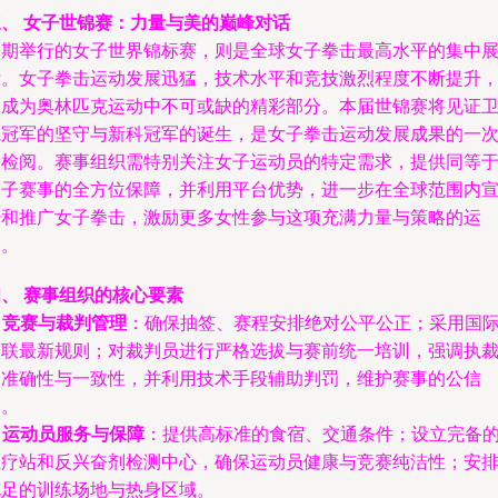
三、 女子世锦赛：力量与美的巅峰对话
同期举行的女子世界锦标赛，则是全球女子拳击最高水平的集中
示。女子拳击运动发展迅猛，技术水平和竞技激烈程度不断提升
已成为奥林匹克运动中不可或缺的精彩部分。本届世锦赛将见证
冕冠军的坚守与新科冠军的诞生，是女子拳击运动发展成果的一
大检阅。赛事组织需特别关注女子运动员的特定需求，提供同等
男子赛事的全方位保障，并利用平台优势，进一步在全球范围内
传和推广女子拳击，激励更多女性参与这项充满力量与策略的运
动。
、 赛事组织的核心要素
.
竞赛与裁判管理
：确保抽签、赛程安排绝对公平公正；采用国
拳联最新规则；对裁判员进行严格选拔与赛前统一培训，强调执
的准确性与一致性，并利用技术手段辅助判罚，维护赛事的公信
力。
.
运动员服务与保障
：提供高标准的食宿、交通条件；设立完备
医疗站和反兴奋剂检测中心，确保运动员健康与竞赛纯洁性；安
充足的训练场地与热身区域。