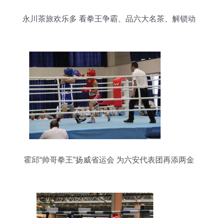
永川茶旅欢乐多 看拳王争霸、品六大名茶、解锁动
物奥运会新玩法
霍邱“帅哥拳王”扬威省运会 为六安代表团再添两金
四银