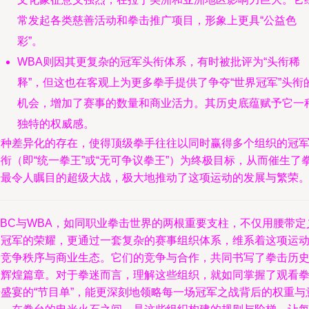
常发起各类慈善活动和拳击推广项目，形象上更具“公益色
彩”。
WBA则因其更复杂的冠军头衔体系，有时被批评为“头衔稀
释”，但这也在客观上为更多拳手提供了争夺“世界冠军”头衔
机会，增加了赛事的数量和商业活力。其历史底蕴赋予它一
独特的权威感。
这种差异化的存在，使得顶级拳手往往以同时赢得多个组织的冠
衔（即“统一拳王”或“无可争议拳王”）为终极目标，从而催生了
坛最令人瞩目的超级大战，极大地推动了这项运动的发展与繁荣
WBC与WBA，如同职业拳击世界的两根重要支柱，不仅用腰带定
了冠军的荣耀，更通过一套复杂的赛事组织体系，维系着这项运
的竞争秩序与商业生态。它们的竞争与合作，共同书写了拳击历
的辉煌篇章。对于拳迷而言，理解这些组织，就如同掌握了观看
击盛宴的“节目单”，能更深刻地领略每一场冠军之战背后的权重与