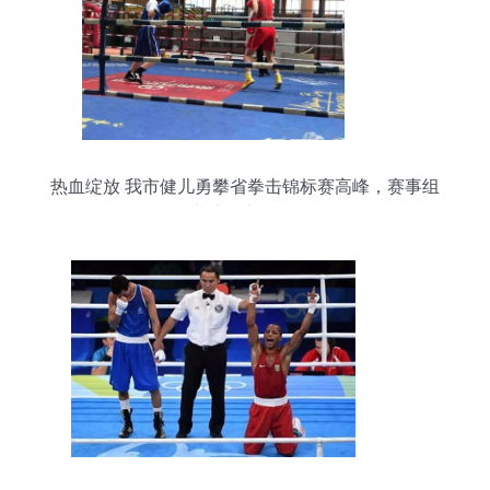
热血绽放 我市健儿勇攀省拳击锦标赛高峰，赛事组
织新举措彰显特色