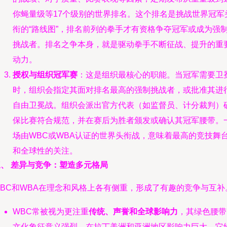
你蝇量级等17个级别的世界排名。这个排名是挑战世界冠军
衔的“路线图”，排名前列的拳手才有资格争夺冠军或成为强
挑战者。排名之争本身，就是驱动拳手不断征战、提升的重
动力。
授权与组织冠军赛
：这是组织最核心的职能。当冠军需要卫
时，组织会指定其面对排名最高的强制挑战者，或批准其进
自由卫冕战。组织会派出官方代表（如监督员、计分裁判）
保比赛符合规范，并在赛后为胜者颁发或确认其冠军腰带。
场由WBC或WBA认证的世界头衔战，意味着最高的竞技舞
和全球性的关注。
三、 差异与竞争：塑造多元格局
WBC和WBA在理念和风格上各有侧重，形成了有趣的竞争与互补
WBC常被视为更注重
传统、声誉和全球影响力
，其绿色腰带
文化象征意义强烈，在拉丁美洲和亚洲地区影响力巨大。它