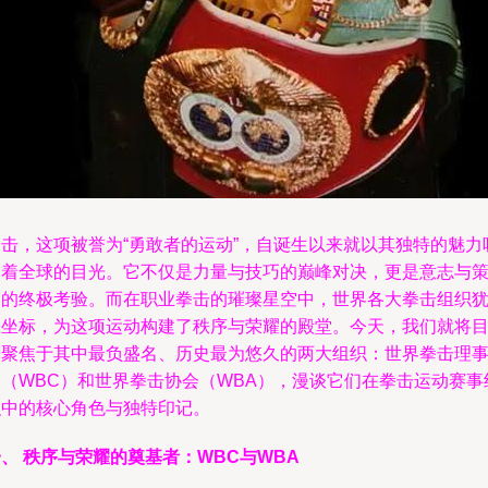
拳击，这项被誉为“勇敢者的运动”，自诞生以来就以其独特的魅力
引着全球的目光。它不仅是力量与技巧的巅峰对决，更是意志与
略的终极考验。而在职业拳击的璀璨星空中，世界各大拳击组织
如坐标，为这项运动构建了秩序与荣耀的殿堂。今天，我们就将
光聚焦于其中最负盛名、历史最为悠久的两大组织：世界拳击理
会（WBC）和世界拳击协会（WBA），漫谈它们在拳击运动赛事
织中的核心角色与独特印记。
、 秩序与荣耀的奠基者：WBC与WBA