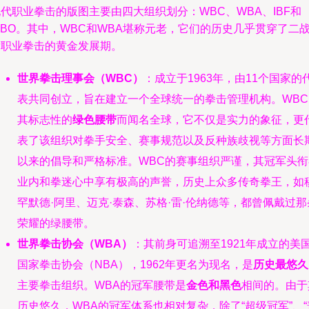
代职业拳击的版图主要由四大组织划分：WBC、WBA、IBF和
BO。其中，WBC和WBA堪称元老，它们的历史几乎贯穿了二
后职业拳击的黄金发展期。
世界拳击理事会（WBC）
：成立于1963年，由11个国家的
表共同创立，旨在建立一个全球统一的拳击管理机构。WBC
其标志性的
绿色腰带
而闻名全球，它不仅是实力的象征，更
表了该组织对拳手安全、赛事规范以及反种族歧视等方面长
以来的倡导和严格标准。WBC的赛事组织严谨，其冠军头衔
业内和拳迷心中享有极高的声誉，历史上众多传奇拳王，如
罕默德·阿里、迈克·泰森、苏格·雷·伦纳德等，都曾佩戴过那
荣耀的绿腰带。
世界拳击协会（WBA）
：其前身可追溯至1921年成立的美
国家拳击协会（NBA），1962年更名为现名，是
历史最悠久
主要拳击组织。WBA的冠军腰带是
金色和黑色
相间的。由于
历史悠久，WBA的冠军体系也相对复杂，除了“超级冠军”、“