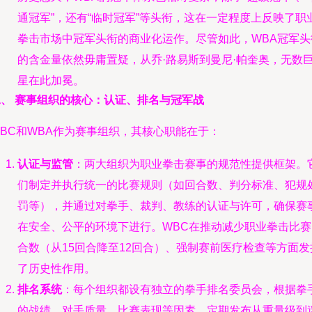
通冠军”，还有“临时冠军”等头衔，这在一定程度上反映了职
拳击市场中冠军头衔的商业化运作。尽管如此，WBA冠军头
的含金量依然毋庸置疑，从乔·路易斯到曼尼·帕奎奥，无数
星在此加冕。
二、 赛事组织的核心：认证、排名与冠军战
WBC和WBA作为赛事组织，其核心职能在于：
认证与监管
：两大组织为职业拳击赛事的规范性提供框架。
们制定并执行统一的比赛规则（如回合数、判分标准、犯规
罚等），并通过对拳手、裁判、教练的认证与许可，确保赛
在安全、公平的环境下进行。WBC在推动减少职业拳击比赛
合数（从15回合降至12回合）、强制赛前医疗检查等方面发
了历史性作用。
排名系统
：每个组织都设有独立的拳手排名委员会，根据拳
的战绩、对手质量、比赛表现等因素，定期发布从重量级到