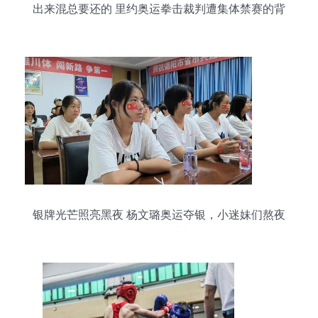
出来混总要还的 里约奥运拳击裁判遭集体禁赛的背
后
银牌光芒照亮黑夜 杨文璐奥运夺银，小迷妹们熬夜
见证师姐荣耀