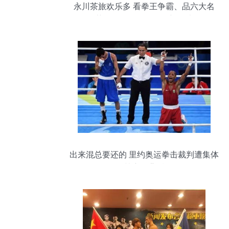
永川茶旅欢乐多 看拳王争霸、品六大名
茶、解锁动物奥运会新玩法
出来混总要还的 里约奥运拳击裁判遭集体
禁赛的背后