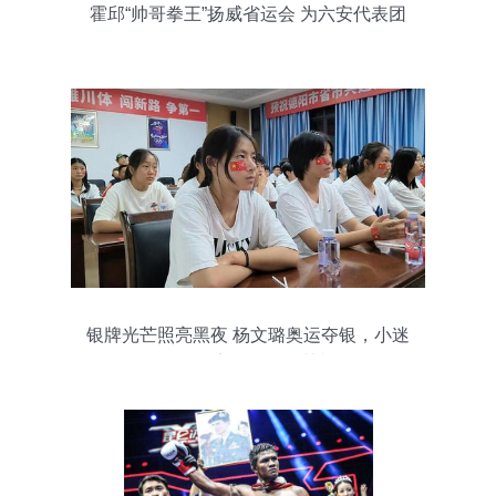
霍邱“帅哥拳王”扬威省运会 为六安代表团
再添两金四银
银牌光芒照亮黑夜 杨文璐奥运夺银，小迷
妹们熬夜见证师姐荣耀