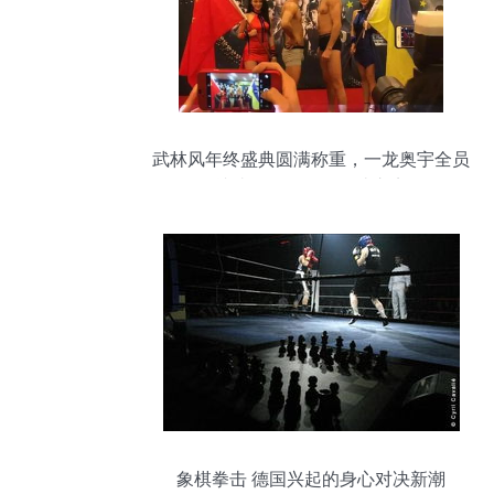
武林风年终盛典圆满称重，一龙奥宇全员
就绪，明晚引爆格斗之夜
象棋拳击 德国兴起的身心对决新潮